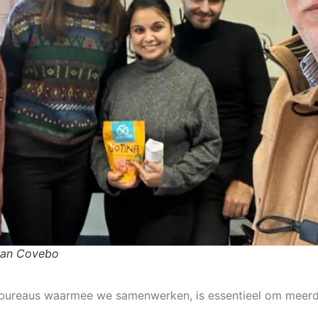
van Covebo
ndbureaus waarmee we samenwerken, is essentieel om meerd