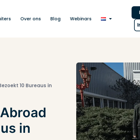
iters
Over ons
Blog
Webinars
I
Bezoekt 10 Bureaus in
e Abroad
us in