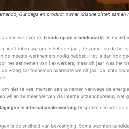
ernando, Gundega en product owner Kristine zitten samen
d spraken we over de
trends op de arbeidsmarkt
en maakten
 heeft interesse om in het voorjaar, de zomer en de herfst
ven de meeste werknemers nodig hebben. Het is dan ook ge
voor het aannemen van flexwerkers, maar dit jaar was het t
 de vraag zal toenemen naarmate we dit jaar de lente nader
ers.
n om niet te veel mensen aan te nemen vanwege de energiec
 en willen ze meer werven via interne uitzendbureaus, wat 
dagingen in internationale werving
besproken en wat de be
ngen is de snelheid van bevestiging. Soms wachten kandida